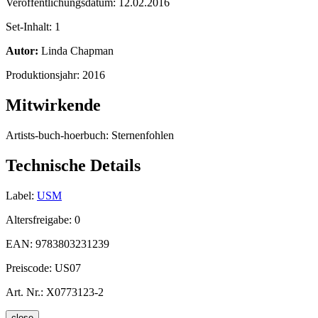
Veröffentlichungsdatum:
12.02.2016
Set-Inhalt:
1
Autor:
Linda Chapman
Produktionsjahr:
2016
Mitwirkende
Artists-buch-hoerbuch:
Sternenfohlen
Technische Details
Label:
USM
Altersfreigabe:
0
EAN:
9783803231239
Preiscode:
US07
Art. Nr.:
X0773123-2
close