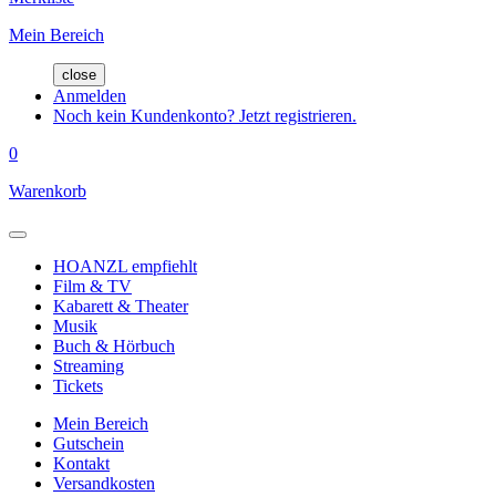
Mein Bereich
close
Anmelden
Noch kein Kundenkonto? Jetzt registrieren.
0
Warenkorb
HOANZL empfiehlt
Film & TV
Kabarett & Theater
Musik
Buch & Hörbuch
Streaming
Tickets
Mein Bereich
Gutschein
Kontakt
Versandkosten