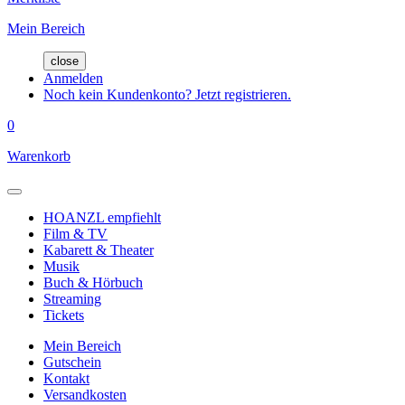
Mein Bereich
close
Anmelden
Noch kein Kundenkonto? Jetzt registrieren.
0
Warenkorb
HOANZL empfiehlt
Film & TV
Kabarett & Theater
Musik
Buch & Hörbuch
Streaming
Tickets
Mein Bereich
Gutschein
Kontakt
Versandkosten