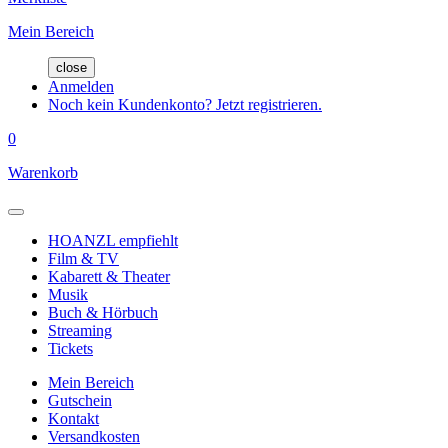
Mein Bereich
close
Anmelden
Noch kein Kundenkonto? Jetzt registrieren.
0
Warenkorb
HOANZL empfiehlt
Film & TV
Kabarett & Theater
Musik
Buch & Hörbuch
Streaming
Tickets
Mein Bereich
Gutschein
Kontakt
Versandkosten