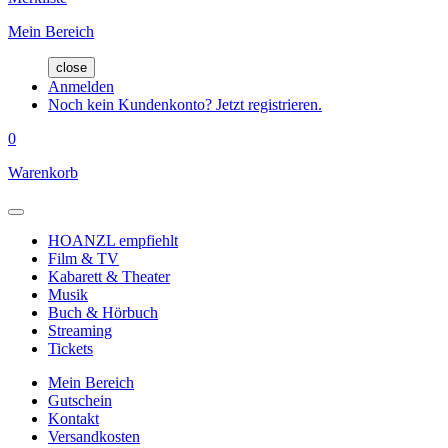
Mein Bereich
close
Anmelden
Noch kein Kundenkonto? Jetzt registrieren.
0
Warenkorb
HOANZL empfiehlt
Film & TV
Kabarett & Theater
Musik
Buch & Hörbuch
Streaming
Tickets
Mein Bereich
Gutschein
Kontakt
Versandkosten