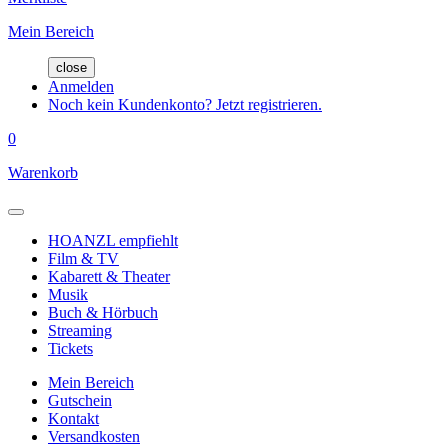
Mein Bereich
close
Anmelden
Noch kein Kundenkonto? Jetzt registrieren.
0
Warenkorb
HOANZL empfiehlt
Film & TV
Kabarett & Theater
Musik
Buch & Hörbuch
Streaming
Tickets
Mein Bereich
Gutschein
Kontakt
Versandkosten