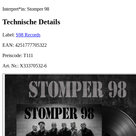
Interpret*in:
Stomper 98
Technische Details
Label:
S98 Records
EAN:
4251777705322
Preiscode:
T111
Art. Nr.:
X33370532-6