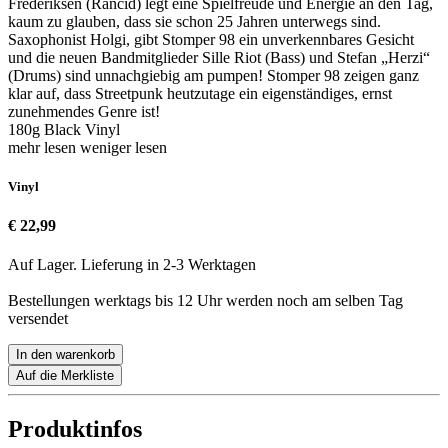
Frederiksen (Rancid) legt eine Spielfreude und Energie an den Tag,
kaum zu glauben, dass sie schon 25 Jahren unterwegs sind.
Saxophonist Holgi, gibt Stomper 98 ein unverkennbares Gesicht
und die neuen Bandmitglieder Sille Riot (Bass) und Stefan „Herzi“
(Drums) sind unnachgiebig am pumpen! Stomper 98 zeigen ganz
klar auf, dass Streetpunk heutzutage ein eigenständiges, ernst
zunehmendes Genre ist!
180g Black Vinyl
mehr lesen
weniger lesen
Vinyl
€ 22,99
Auf Lager. Lieferung in 2-3 Werktagen
Bestellungen werktags bis 12 Uhr werden noch am selben Tag
versendet
In den warenkorb
Auf die Merkliste
Produktinfos