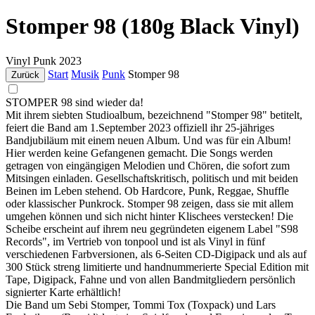
Stomper 98 (180g Black Vinyl)
Vinyl
Punk
2023
Start
Musik
Punk
Stomper 98
Zurück
STOMPER 98 sind wieder da!
Mit ihrem siebten Studioalbum, bezeichnend "Stomper 98" betitelt,
feiert die Band am 1.September 2023 offiziell ihr 25-jähriges
Bandjubiläum mit einem neuen Album. Und was für ein Album!
Hier werden keine Gefangenen gemacht. Die Songs werden
getragen von eingängigen Melodien und Chören, die sofort zum
Mitsingen einladen. Gesellschaftskritisch, politisch und mit beiden
Beinen im Leben stehend. Ob Hardcore, Punk, Reggae, Shuffle
oder klassischer Punkrock. Stomper 98 zeigen, dass sie mit allem
umgehen können und sich nicht hinter Klischees verstecken! Die
Scheibe erscheint auf ihrem neu gegründeten eigenem Label "S98
Records", im Vertrieb von tonpool und ist als Vinyl in fünf
verschiedenen Farbversionen, als 6-Seiten CD-Digipack und als auf
300 Stück streng limitierte und handnummerierte Special Edition mit
Tape, Digipack, Fahne und von allen Bandmitgliedern persönlich
signierter Karte erhältlich!
Die Band um Sebi Stomper, Tommi Tox (Toxpack) und Lars