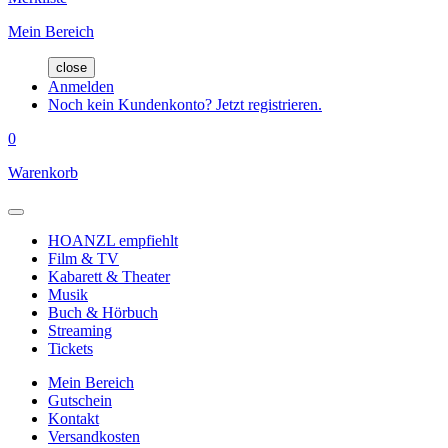
Mein Bereich
close
Anmelden
Noch kein Kundenkonto? Jetzt registrieren.
0
Warenkorb
HOANZL empfiehlt
Film & TV
Kabarett & Theater
Musik
Buch & Hörbuch
Streaming
Tickets
Mein Bereich
Gutschein
Kontakt
Versandkosten