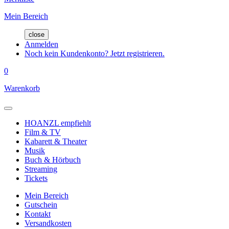
Mein Bereich
close
Anmelden
Noch kein Kundenkonto? Jetzt registrieren.
0
Warenkorb
HOANZL empfiehlt
Film & TV
Kabarett & Theater
Musik
Buch & Hörbuch
Streaming
Tickets
Mein Bereich
Gutschein
Kontakt
Versandkosten