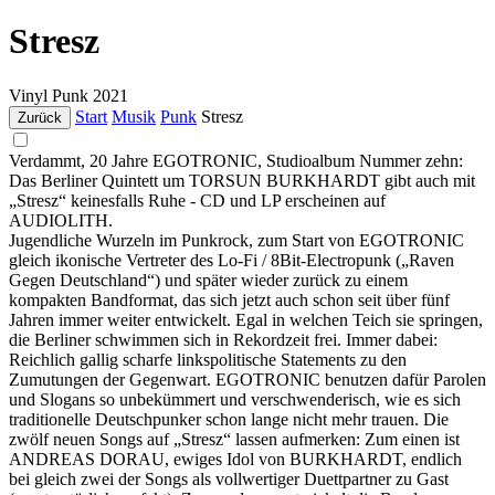
Stresz
Vinyl
Punk
2021
Start
Musik
Punk
Stresz
Zurück
Verdammt, 20 Jahre EGOTRONIC, Studioalbum Nummer zehn:
Das Berliner Quintett um TORSUN BURKHARDT gibt auch mit
„Stresz“ keinesfalls Ruhe - CD und LP erscheinen auf
AUDIOLITH.
Jugendliche Wurzeln im Punkrock, zum Start von EGOTRONIC
gleich ikonische Vertreter des Lo-Fi / 8Bit-Electropunk („Raven
Gegen Deutschland“) und später wieder zurück zu einem
kompakten Bandformat, das sich jetzt auch schon seit über fünf
Jahren immer weiter entwickelt. Egal in welchen Teich sie springen,
die Berliner schwimmen sich in Rekordzeit frei. Immer dabei:
Reichlich gallig scharfe linkspolitische Statements zu den
Zumutungen der Gegenwart. EGOTRONIC benutzen dafür Parolen
und Slogans so unbekümmert und verschwenderisch, wie es sich
traditionelle Deutschpunker schon lange nicht mehr trauen. Die
zwölf neuen Songs auf „Stresz“ lassen aufmerken: Zum einen ist
ANDREAS DORAU, ewiges Idol von BURKHARDT, endlich
bei gleich zwei der Songs als vollwertiger Duettpartner zu Gast