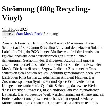
Strömung (180g Recycling-
Vinyl)
Vinyl
Rock
2025
Start
Musik
Rock
Strömung
Zurück
Zweites Album der Band um Sula Bassana Mastermind Dave
Schmidt auf 180 Gramm Recycling-Vinyl auf dem eigenen Sulatron
Label! Im Frühjahr 2023 kamen Musiker von drei der kreativsten
Psych-Bands aus dem deutschsprachigen Raum zu einer
gemeinsamen Session in den Buffbergen Studios in Hannover
zusammen, hierbei entstanden Stunden über Stunden an fesselnder
Musik. Die Jams dieses außergewöhnlichen Zusammentreffens
erstrecken sich über ein breites Spektrum gemeinsamer Ideen, von
kraftvollen Riffs bis hin zu sphärischen Ambient-Flächen. Das
Zusammenspiel von Synthesizer und Space Echo verleiht den
Klängen eine zauberhafte Qualität. Strömung, das zweite Werk
dieses kreativen Prozesses, ist ein endloser Jam von hypnotischer
Dynamik. Das vorliegende Werk wurde minimal am Anfang und am
Ende bearbeitet und präsentiert sich als nicht reproduzierbare
Momentaufnahme. Genau ein Jahr nach Release des ersten Teils