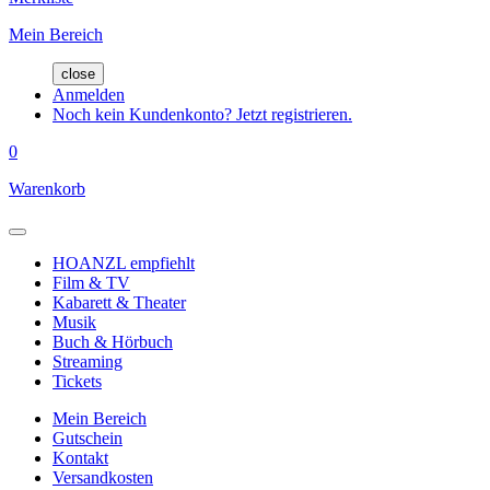
Mein Bereich
close
Anmelden
Noch kein Kundenkonto? Jetzt registrieren.
0
Warenkorb
HOANZL empfiehlt
Film & TV
Kabarett & Theater
Musik
Buch & Hörbuch
Streaming
Tickets
Mein Bereich
Gutschein
Kontakt
Versandkosten