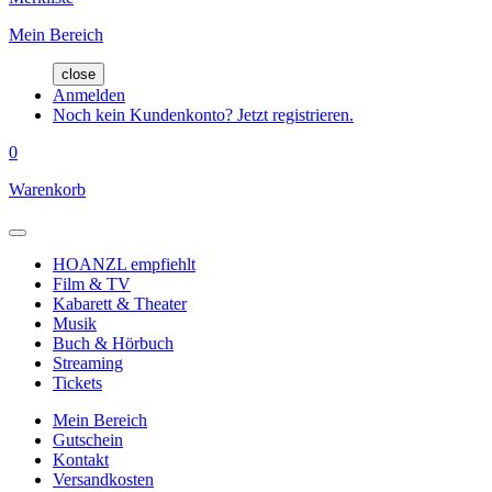
Mein Bereich
close
Anmelden
Noch kein Kundenkonto? Jetzt registrieren.
0
Warenkorb
HOANZL empfiehlt
Film & TV
Kabarett & Theater
Musik
Buch & Hörbuch
Streaming
Tickets
Mein Bereich
Gutschein
Kontakt
Versandkosten