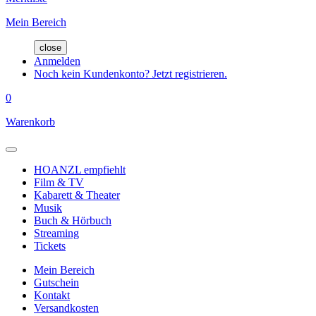
Mein Bereich
close
Anmelden
Noch kein Kundenkonto? Jetzt registrieren.
0
Warenkorb
HOANZL empfiehlt
Film & TV
Kabarett & Theater
Musik
Buch & Hörbuch
Streaming
Tickets
Mein Bereich
Gutschein
Kontakt
Versandkosten