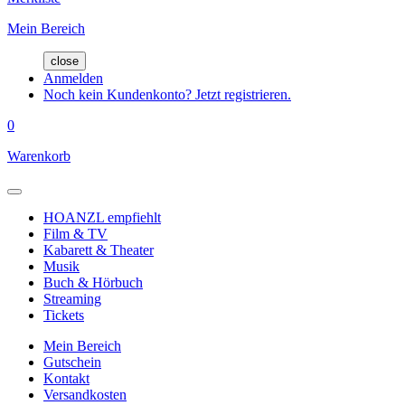
Mein Bereich
close
Anmelden
Noch kein Kundenkonto? Jetzt registrieren.
0
Warenkorb
HOANZL empfiehlt
Film & TV
Kabarett & Theater
Musik
Buch & Hörbuch
Streaming
Tickets
Mein Bereich
Gutschein
Kontakt
Versandkosten