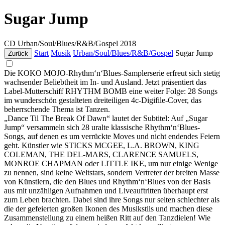
Sugar Jump
CD
Urban/Soul/Blues/R&B/Gospel
2018
Start
Musik
Urban/Soul/Blues/R&B/Gospel
Sugar Jump
Zurück
Die KOKO MOJO-Rhythm‘n‘Blues-Samplerserie erfreut sich stetig
wachsender Beliebtheit im In- und Ausland. Jetzt präsentiert das
Label-Mutterschiff RHYTHM BOMB eine weiter Folge: 28 Songs
im wunderschön gestalteten dreiteiligen 4c-Digifile-Cover, das
beherrschende Thema ist Tanzen.
„Dance Til The Break Of Dawn“ lautet der Subtitel: Auf „Sugar
Jump“ versammeln sich 28 uralte klassische Rhythm‘n‘Blues-
Songs, auf denen es um verrückte Moves und nicht endendes Feiern
geht. Künstler wie STICKS MCGEE, L.A. BROWN, KING
COLEMAN, THE DEL-MARS, CLARENCE SAMUELS,
MONROE CHAPMAN oder LITTLE IKE, um nur einige Wenige
zu nennen, sind keine Weltstars, sondern Vertreter der breiten Masse
von Künstlern, die den Blues und Rhythm‘n‘Blues von der Basis
aus mit unzähligen Aufnahmen und Liveauftritten überhaupt erst
zum Leben brachten. Dabei sind ihre Songs nur selten schlechter als
die der gefeierten großen Ikonen des Musikstils und machen diese
Zusammenstellung zu einem heißen Ritt auf den Tanzdielen! Wie