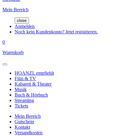
Mein Bereich
close
Anmelden
Noch kein Kundenkonto? Jetzt registrieren.
0
Warenkorb
HOANZL empfiehlt
Film & TV
Kabarett & Theater
Musik
Buch & Hörbuch
Streaming
Tickets
Mein Bereich
Gutschein
Kontakt
Versandkosten