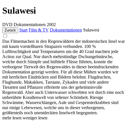
Sulawesi
DVD
Dokumentationen
2002
Start
Film & TV
Dokumentationen
Sulawesi
Zurück
Das Filmemachen in den Regenwäldern der indonesischen Insel war
mit kaum vorstellbaren Strapazen verbunden. 100 %
Luftfeuchtigkeit und Temperaturen um die 40 Grad machten jede
Action zur Qual. Nur durch mehrstündige Dschungelmärsche,
welche durch Sümpfe und hüfttiefe Flüsse führten, konnte die
verborgene Tierwelt des Regenwaldes in dieser beeindruckenden
Dokumentation gezeigt werden. Für all diese Mühen wurden wir
mit herrlichen Eindrücken und Bildern belohnt. Flugdrachen,
Flughunde, Makakken, Tarsiane, Zykaden und viele andere
Tierarten und Pflanzen offerierte uns der geheimnisvolle
Regenwald. Aber auch Unterwasser schwebten wir durch eine noch
unberührte Korallenwelt von seltener Schönheit. Riesige
Schwämme, Wasserschlangen, Aale und Gespensterkrabben sind
nur einige Lebewesen, welche uns in dieser verborgenen,
größtenteils noch unentdeckten Inselwelt begegneten.
mehr lesen
weniger lesen