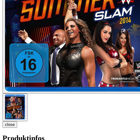
close
Produktinfos