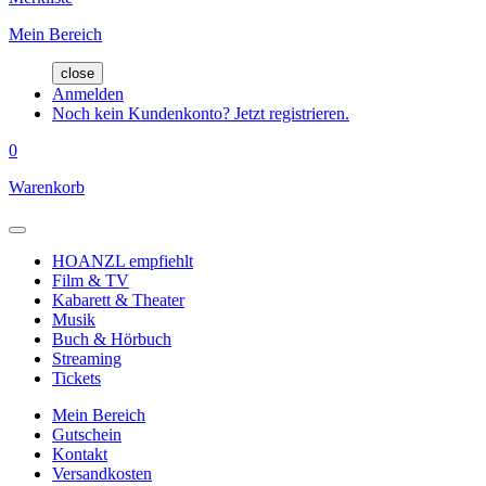
Mein Bereich
close
Anmelden
Noch kein Kundenkonto? Jetzt registrieren.
0
Warenkorb
HOANZL empfiehlt
Film & TV
Kabarett & Theater
Musik
Buch & Hörbuch
Streaming
Tickets
Mein Bereich
Gutschein
Kontakt
Versandkosten