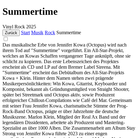
Summertime
Vinyl
Rock
2025
Start
Musik
Rock
Summertime
Zurück
Das musikalische Erbe von Jennifer Kowa (Octopus) wird nach
ihrem Tod auf "Summertime" vorgeführt. Ein All-Star-Projekt,
welches an Kowas Schaffen vergangener Tage anknüpft, ohne sie
schlicht zu kopieren. Das erste Lebenszeichen des Projektes
erscheint als CD und LP auf dem Bremer Label Sireena. Mit
"Summertime" erscheint das Debütalbum des All-Star-Projekts
Kowa + Klein. Hinter dem Namen stehen zwei prägende
Musikerpersönlichkeiten: Win Kowa, Gitarrist, Keyboarder und
Komponist, bekannt als Gründungsmitglied von Straight Shooter,
später bei Streetmark und Octopus aktiv, sowie Produzent
erfolgreicher Chillout-Compilations wie Café del Mar. Gemeinsam
mit seiner Frau Jennifer Kowa, charismatische Stimme der Prog-
Rock-Band Octopus, prägte er über Jahrzehnte die deutsche
Musikszene. Marlon Klein, Mitglied der Real Ax Band und der
legendären Dissidenten, arbeitete als Produzent und Mastering-
Spezialist an über 1000 Alben. Die Zusammenarbeit am Album Stay
Strong von Jennifer Kowa führte 2023 zu einer engen