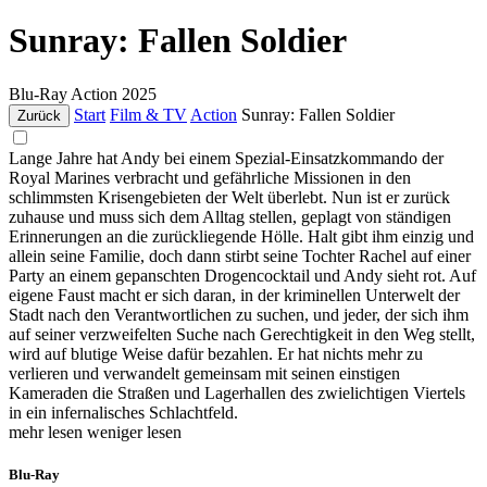
Sunray: Fallen Soldier
Blu-Ray
Action
2025
Start
Film & TV
Action
Sunray: Fallen Soldier
Zurück
Lange Jahre hat Andy bei einem Spezial-Einsatzkommando der
Royal Marines verbracht und gefährliche Missionen in den
schlimmsten Krisengebieten der Welt überlebt. Nun ist er zurück
zuhause und muss sich dem Alltag stellen, geplagt von ständigen
Erinnerungen an die zurückliegende Hölle. Halt gibt ihm einzig und
allein seine Familie, doch dann stirbt seine Tochter Rachel auf einer
Party an einem gepanschten Drogencocktail und Andy sieht rot. Auf
eigene Faust macht er sich daran, in der kriminellen Unterwelt der
Stadt nach den Verantwortlichen zu suchen, und jeder, der sich ihm
auf seiner verzweifelten Suche nach Gerechtigkeit in den Weg stellt,
wird auf blutige Weise dafür bezahlen. Er hat nichts mehr zu
verlieren und verwandelt gemeinsam mit seinen einstigen
Kameraden die Straßen und Lagerhallen des zwielichtigen Viertels
in ein infernalisches Schlachtfeld.
mehr lesen
weniger lesen
Blu-Ray