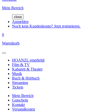
Mein Bereich
close
Anmelden
Noch kein Kundenkonto? Jetzt registrieren.
0
Warenkorb
HOANZL empfiehlt
Film & TV
Kabarett & Theater
Musik
Buch & Hörbuch
Streaming
Tickets
Mein Bereich
Gutschein
Kontakt
Versandkosten