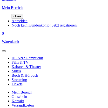
Mein Bereich
close
Anmelden
Noch kein Kundenkonto? Jetzt registrieren.
0
Warenkorb
HOANZL empfiehlt
Film & TV
Kabarett & Theater
Musik
Buch & Hörbuch
Streaming
Tickets
Mein Bereich
Gutschein
Kontakt
Versandkosten