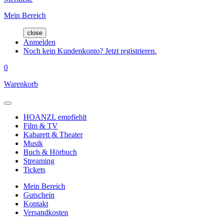
Mein Bereich
close
Anmelden
Noch kein Kundenkonto? Jetzt registrieren.
0
Warenkorb
HOANZL empfiehlt
Film & TV
Kabarett & Theater
Musik
Buch & Hörbuch
Streaming
Tickets
Mein Bereich
Gutschein
Kontakt
Versandkosten