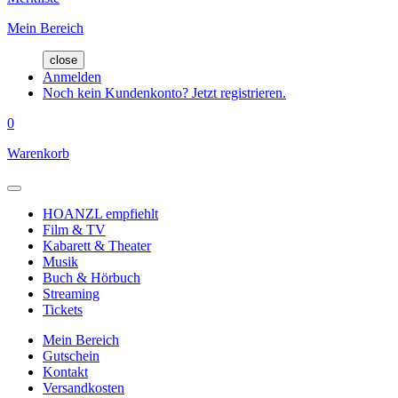
Mein Bereich
close
Anmelden
Noch kein Kundenkonto? Jetzt registrieren.
0
Warenkorb
HOANZL empfiehlt
Film & TV
Kabarett & Theater
Musik
Buch & Hörbuch
Streaming
Tickets
Mein Bereich
Gutschein
Kontakt
Versandkosten