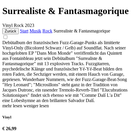
Surrealiste & Fantasmagorique
Vinyl
Rock
2023
Start
Musik
Rock
Surrealiste & Fantasmagorique
Zurück
Debütalbum der französischen Fuzz-Garage-Punks als limitierte
Vinyl-Only (Bicolored Schwarz / Gelb) auf Soundflat. Nach seiner
hochgelobten EP "Dans Mon Monde" veröffentlicht das Quintett
aus Fontainbleau jetzt sein Debütalbum "Surrealiste &
Fantasmagorique" mit 13 explosiven Tracks. Fuzzgitarren,
psychedelische Klänge und französischer Yé-Yé-Beat bilden den
roten Faden, die Sechziger werden, mit einem Hauch von Garage,
gepriesen. Wunderbare Nummern, wie der Fuzz-Garage-Beat-Song
"Hey Leonard"; "Microsillons" steht ganz in der Tradition von
Jacques Dutronc, ein rasender Tremolo-Reverb-Titel "Elucubrations
Solutioniques" findet sich ebenso wie mit "Comme Dalí L'a Dit"
eine Lobeshymne an den brillanten Salvador Dalí.
mehr lesen
weniger lesen
Vinyl
€ 26,99