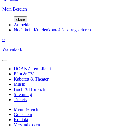
Mein Bereich
close
Anmelden
Noch kein Kundenkonto? Jetzt registrieren.
0
Warenkorb
HOANZL empfiehlt
Film & TV
Kabarett & Theater
Musik
Buch & Hörbuch
Streaming
Tickets
Mein Bereich
Gutschein
Kontakt
Versandkosten