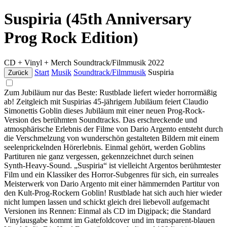
Suspiria (45th Anniversary
Prog Rock Edition)
CD + Vinyl + Merch
Soundtrack/Filmmusik
2022
Start
Musik
Soundtrack/Filmmusik
Suspiria
Zurück
Zum Jubiläum nur das Beste: Rustblade liefert wieder horrormäßig
ab! Zeitgleich mit Suspirias 45-jährigem Jubiläum feiert Claudio
Simonettis Goblin dieses Jubiläum mit einer neuen Prog-Rock-
Version des berühmten Soundtracks. Das erschreckende und
atmosphärische Erlebnis der Filme von Dario Argento entsteht durch
die Verschmelzung von wunderschön gestalteten Bildern mit einem
seelenprickelnden Hörerlebnis. Einmal gehört, werden Goblins
Partituren nie ganz vergessen, gekennzeichnet durch seinen
Synth-Heavy-Sound. „Suspiria“ ist vielleicht Argentos berühmtester
Film und ein Klassiker des Horror-Subgenres für sich, ein surreales
Meisterwerk von Dario Argento mit einer hämmernden Partitur von
den Kult-Prog-Rockern Goblin! Rustblade hat sich auch hier wieder
nicht lumpen lassen und schickt gleich drei liebevoll aufgemacht
Versionen ins Rennen: Einmal als CD im Digipack; die Standard
Vinylausgabe kommt im Gatefoldcover und im transparent-blauen