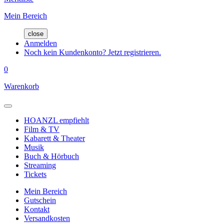
Mein Bereich
close
Anmelden
Noch kein Kundenkonto? Jetzt registrieren.
0
Warenkorb
HOANZL empfiehlt
Film & TV
Kabarett & Theater
Musik
Buch & Hörbuch
Streaming
Tickets
Mein Bereich
Gutschein
Kontakt
Versandkosten