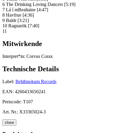
6 The Drinking Loving Dancers [5:19]
7 Lá í mBealtaine [4:47]
8 Havfrue [4:36]
9 Baldr [3:21]
10 Ragnarök [7:40]
11
Mitwirkende
Interpret*in:
Corvus Corax
Technische Details
Label:
Behßmokum Records
EAN:
4260433650241
Preiscode:
T107
Art. Nr.:
X33365024-3
close