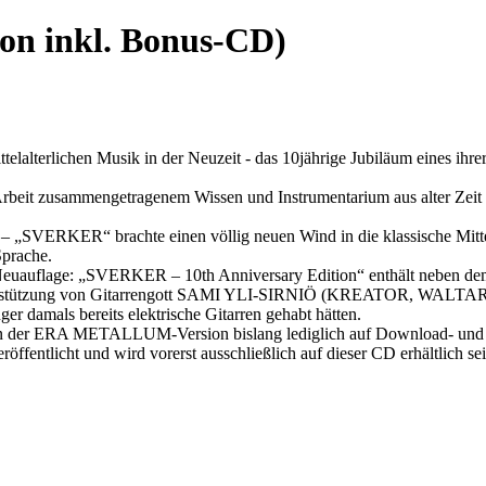
ion inkl. Bonus-CD)
mittelalterlichen Musik in der Neuzeit - das 10jährige Jubiläum eines
beit zusammengetragenem Wissen und Instrumentarium aus alter Zeit ein
 „SVERKER“ brachte einen völlig neuen Wind in die klassische Mittela
Sprache.
uauflage: „SVERKER – 10th Anniversary Edition“ enthält neben dem
g von Gitarrengott SAMI YLI-SIRNIÖ (KREATOR, WALTARI) werden
er damals bereits elektrische Gitarren gehabt hätten.
in der ERA METALLUM-Version bislang lediglich auf Download- und St
fentlicht und wird vorerst ausschließlich auf dieser CD erhältlich se