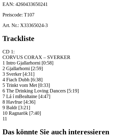
EAN:
4260433650241
Preiscode:
T107
Art. Nr.:
X33365024-3
Trackliste
CD 1:
CORVUS CORAX – SVERKER
1 Intro Gjallarhorni [0:58]
2 Gjallarhorni [2:59]
3 Sverker [4:31]
4 Fiach Dubh [6:38]
5 Trinkt vom Met [0:33]
6 The Drinking Loving Dancers [5:19]
7 Lá í mBealtaine [4:47]
8 Havfrue [4:36]
9 Baldr [3:21]
10 Ragnarök [7:40]
11
Das könnte Sie auch interessieren