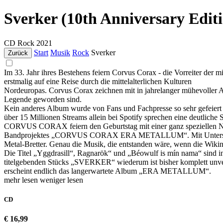
Sverker (10th Anniversary Edit
CD
Rock
2021
Start
Musik
Rock
Sverker
Zurück
Im 33. Jahr ihres Bestehens feiern Corvus Corax - die Vorreiter der 
erstmalig auf eine Reise durch die mittelalterlichen Kulturen
Nordeuropas. Corvus Corax zeichnen mit in jahrelanger mühevoller Ar
Legende geworden sind.
Kein anderes Album wurde von Fans und Fachpresse so sehr gefeiert –
über 15 Millionen Streams allein bei Spotify sprechen eine deutliche 
CORVUS CORAX feiern den Geburtstag mit einer ganz speziellen Ne
Bandprojektes „CORVUS CORAX ERA METALLUM“. Mit Unterstützun
Metal-Bretter. Genau die Musik, die entstanden wäre, wenn die Wiking
Die Titel „Yggdrasill“, Ragnarök“ und „Béowulf is mín nama“ sind 
titelgebenden Stücks „SVERKER“ wiederum ist bisher komplett unveröf
erscheint endlich das langerwartete Album „ERA METALLUM“.
mehr lesen
weniger lesen
CD
€ 16,99