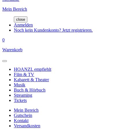
Mein Bereich
close
Anmelden
Noch kein Kundenkonto? Jetzt registrieren.
0
Warenkorb
HOANZL empfiehlt
Film & TV
Kabarett & Theater
Musik
Buch & Hörbuch
Streaming
Tickets
Mein Bereich
Gutschein
Kontakt
Versandkosten