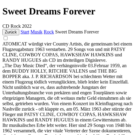
Sweet Dreams Forever
CD
Rock
2022
Start
Musik
Rock
Sweet Dreams Forever
Zurück
ATOMICAT würdigt vier Country Artists, die gemeinsam bei einem
Flugzeugabsturz 1963 verstarben. 29 Songs von und mit PATSY
CLINE, COWBOY COPAS, HAWKSHAW HAWKINS und
RANDY HUGUES als CD im dreiteiligen Digisleeve.
„The Day Music Died“, der verhängnisvolle 03.Februar 1959, an
dem BUDDY HOLLY, RITCHIE VALENS und THE BIG
BOPPER aka. J. P. RICHARDSON bei schlechtem Wetter mit
einem Flugzeug tödlich verunglückten, blieb leider kein Einzelfall.
Nicht unüblich war es, dass aufstrebende Jungstars der
Unterhaltungsbranche von prekären und engen Tourplänen sowie
ehrgeizigen Managern, die oft weitaus mehr Geld einnahmen als sie
selbst, getrieben wurden. Von einem Konzert im Kleinflugzeug nach
Nashville zurück - oft klappte es, am 05. März 1963 aber stürzte der
Flieger mit PATSY CLINE, COWBOY COPAS, HAWKSHAW
HAWKINS und RANDY HUGUES in einem Gewittersturm ab.
Ihr musikalisches Erbe lebt weiter. Hier sind 29 Songs von 1948 bis
1962 versammelt, die vier vitale Vertreter der Szene dokumentieren,