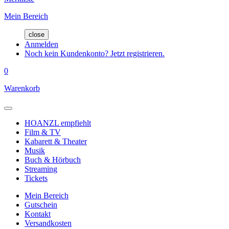
Mein Bereich
close
Anmelden
Noch kein Kundenkonto? Jetzt registrieren.
0
Warenkorb
HOANZL empfiehlt
Film & TV
Kabarett & Theater
Musik
Buch & Hörbuch
Streaming
Tickets
Mein Bereich
Gutschein
Kontakt
Versandkosten