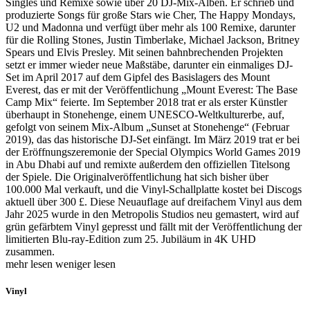
Singles und Remixe sowie über 20 DJ-Mix-Alben. Er schrieb und
produzierte Songs für große Stars wie Cher, The Happy Mondays,
U2 und Madonna und verfügt über mehr als 100 Remixe, darunter
für die Rolling Stones, Justin Timberlake, Michael Jackson, Britney
Spears und Elvis Presley. Mit seinen bahnbrechenden Projekten
setzt er immer wieder neue Maßstäbe, darunter ein einmaliges DJ-
Set im April 2017 auf dem Gipfel des Basislagers des Mount
Everest, das er mit der Veröffentlichung „Mount Everest: The Base
Camp Mix“ feierte. Im September 2018 trat er als erster Künstler
überhaupt in Stonehenge, einem UNESCO-Weltkulturerbe, auf,
gefolgt von seinem Mix-Album „Sunset at Stonehenge“ (Februar
2019), das das historische DJ-Set einfängt. Im März 2019 trat er bei
der Eröffnungszeremonie der Special Olympics World Games 2019
in Abu Dhabi auf und remixte außerdem den offiziellen Titelsong
der Spiele. Die Originalveröffentlichung hat sich bisher über
100.000 Mal verkauft, und die Vinyl-Schallplatte kostet bei Discogs
aktuell über 300 £. Diese Neuauflage auf dreifachem Vinyl aus dem
Jahr 2025 wurde in den Metropolis Studios neu gemastert, wird auf
grün gefärbtem Vinyl gepresst und fällt mit der Veröffentlichung der
limitierten Blu-ray-Edition zum 25. Jubiläum in 4K UHD
zusammen.
mehr lesen
weniger lesen
Vinyl