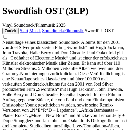
Swordfish OST (3LP)
Vinyl
Soundtrack/Filmmusik
2025
Start
Musik
Soundtrack/Filmmusik
Swordfish OST
Zurück
Neuauflage seines klassischen Soundtrack-Albums für den 2001
von Joel Silver produzierten Film „Swordfish“ mit Hugh Jackman,
John Travolta, Halle Berry und Don Cheadle. Paul Oakenfold gilt
als „Godfather of Electronic Music“ und ist einer der erfolgreichsten
Künstler elektronischer Musik aller Zeiten. Er kann auf über 110
Millionen Streams, 5 Millionen verkaufte Alben weltweit und drei
Grammy-Nominierungen zurückblicken. Diese Veröffentlichung ist
eine Neuauflage seines klassischen und über 100.000 mal
verkauften Soundtrack-Albums für den 2001 von Joel Silver
produzierten Film „Swordfish“ mit Hugh Jackman, John Travolta,
Halle Berry und Don Cheadle. Es enthält speziell für den Film in
Auftrag gegebene Stücke, die von Paul und dem Filmkomponisten
Christopher Young geschrieben wurden, sowie seine Remix-
Versionen von „N*E*R*D – Lapdance“, „Afrika Bambaataa –
Planet Rock“, „Muse – New Born“ und Stücke von Lemon Jelly +
Dope Smugglerz und Jan Johnston. Oakenfolds Diskografie umfasst
drei komplette Studioalben, unzählige Live-/Compilation-Alben,