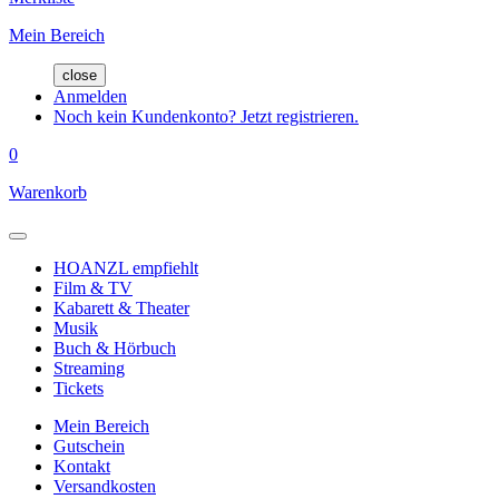
Mein Bereich
close
Anmelden
Noch kein Kundenkonto? Jetzt registrieren.
0
Warenkorb
HOANZL empfiehlt
Film & TV
Kabarett & Theater
Musik
Buch & Hörbuch
Streaming
Tickets
Mein Bereich
Gutschein
Kontakt
Versandkosten