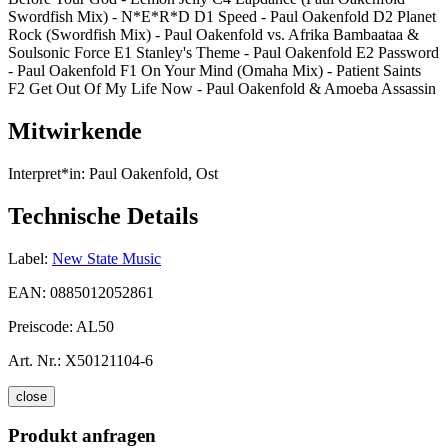
Swordfish Mix) - N*E*R*D D1 Speed - Paul Oakenfold D2 Planet
Rock (Swordfish Mix) - Paul Oakenfold vs. Afrika Bambaataa &
Soulsonic Force E1 Stanley's Theme - Paul Oakenfold E2 Password
- Paul Oakenfold F1 On Your Mind (Omaha Mix) - Patient Saints
F2 Get Out Of My Life Now - Paul Oakenfold & Amoeba Assassin
Mitwirkende
Interpret*in:
Paul Oakenfold, Ost
Technische Details
Label:
New State Music
EAN:
0885012052861
Preiscode:
AL50
Art. Nr.:
X50121104-6
close
Produkt anfragen