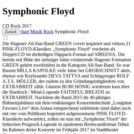
Symphonic Floyd
CD
Rock
2017
Start
Musik
Rock
Symphonic Floyd
Zurück
Die Hagener All-Star-Band GREEN covert inspiriert und virtuos 21
PINK-FLOYD-Klassiker. „Symphonic Floyd“ erscheint als
Doppel-CD im dreiteiligen Digipack-Format auf SIREENA. Die
bereits seit Mitte der siebziger Jahre existierende Hagener Formation
GREEN gehört zweifelsfrei in die Kategorie All-Star-Band. So war
Bassist MILLA KAPOLKE viele Jahre bei GROBSCHNITT aktiv,
ebenso wie Keyboarder DEVA TATTVA und Schlagzeuger ROLF
A.T.S. MÖLLER, der zudem zu den Gründungsmitgliedern von
EXTRABREIT zählt. Gitarrist BUBI HÖNIG wiederum kam über
die Hardrock / Metal-Legende FAITHFUL BREATH zu
EXTRABREIT. Nachdem die Band 2015 ihr 40-jähriges
Bühnenjubiläum mit dem erstklassigen Konzertmitschnitt „Longtime
Favours Live“ dem Anlass entsprechend zelebrierte (und dabei auch
mit vier vom Publikum begeistert aufgenommene PINK FLOYD-
Klassikern aufwartete), zollen sie nun mit „Symphonic Floyd“ der
britischen Progrock-Legende in opulentem Breitwandformat Tribut.
Im Rahmen dreier Konzerte im Frühjahr 2017 im Stadttheater