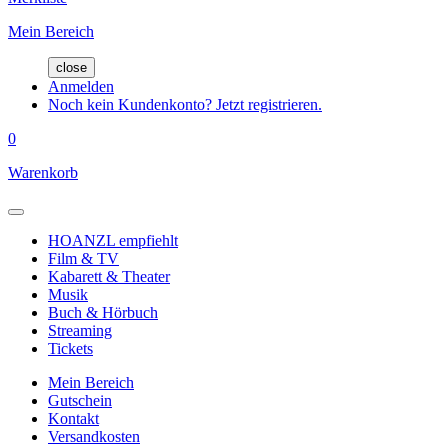
Mein Bereich
close
Anmelden
Noch kein Kundenkonto? Jetzt registrieren.
0
Warenkorb
HOANZL empfiehlt
Film & TV
Kabarett & Theater
Musik
Buch & Hörbuch
Streaming
Tickets
Mein Bereich
Gutschein
Kontakt
Versandkosten