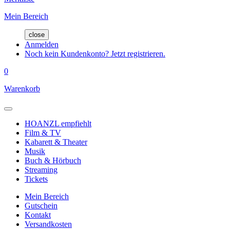
Mein Bereich
close
Anmelden
Noch kein Kundenkonto? Jetzt registrieren.
0
Warenkorb
HOANZL empfiehlt
Film & TV
Kabarett & Theater
Musik
Buch & Hörbuch
Streaming
Tickets
Mein Bereich
Gutschein
Kontakt
Versandkosten