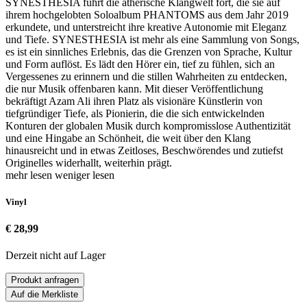
SYNESTHESIA führt die ätherische Klangwelt fort, die sie auf
ihrem hochgelobten Soloalbum PHANTOMS aus dem Jahr 2019
erkundete, und unterstreicht ihre kreative Autonomie mit Eleganz
und Tiefe. SYNESTHESIA ist mehr als eine Sammlung von Songs,
es ist ein sinnliches Erlebnis, das die Grenzen von Sprache, Kultur
und Form auflöst. Es lädt den Hörer ein, tief zu fühlen, sich an
Vergessenes zu erinnern und die stillen Wahrheiten zu entdecken,
die nur Musik offenbaren kann. Mit dieser Veröffentlichung
bekräftigt Azam Ali ihren Platz als visionäre Künstlerin von
tiefgründiger Tiefe, als Pionierin, die die sich entwickelnden
Konturen der globalen Musik durch kompromisslose Authentizität
und eine Hingabe an Schönheit, die weit über den Klang
hinausreicht und in etwas Zeitloses, Beschwörendes und zutiefst
Originelles widerhallt, weiterhin prägt.
mehr lesen
weniger lesen
Vinyl
€ 28,99
Derzeit nicht auf Lager
Produkt anfragen
Auf die Merkliste