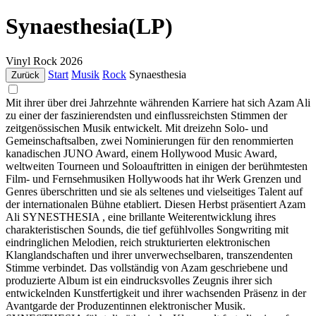
Synaesthesia(LP)
Vinyl
Rock
2026
Start
Musik
Rock
Synaesthesia
Zurück
Mit ihrer über drei Jahrzehnte währenden Karriere hat sich Azam Ali
zu einer der faszinierendsten und einflussreichsten Stimmen der
zeitgenössischen Musik entwickelt. Mit dreizehn Solo- und
Gemeinschaftsalben, zwei Nominierungen für den renommierten
kanadischen JUNO Award, einem Hollywood Music Award,
weltweiten Tourneen und Soloauftritten in einigen der berühmtesten
Film- und Fernsehmusiken Hollywoods hat ihr Werk Grenzen und
Genres überschritten und sie als seltenes und vielseitiges Talent auf
der internationalen Bühne etabliert. Diesen Herbst präsentiert Azam
Ali SYNESTHESIA , eine brillante Weiterentwicklung ihres
charakteristischen Sounds, die tief gefühlvolles Songwriting mit
eindringlichen Melodien, reich strukturierten elektronischen
Klanglandschaften und ihrer unverwechselbaren, transzendenten
Stimme verbindet. Das vollständig von Azam geschriebene und
produzierte Album ist ein eindrucksvolles Zeugnis ihrer sich
entwickelnden Kunstfertigkeit und ihrer wachsenden Präsenz in der
Avantgarde der Produzentinnen elektronischer Musik.