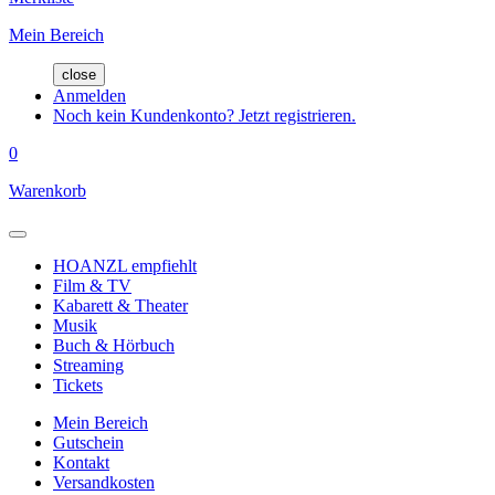
Mein Bereich
close
Anmelden
Noch kein Kundenkonto? Jetzt registrieren.
0
Warenkorb
HOANZL empfiehlt
Film & TV
Kabarett & Theater
Musik
Buch & Hörbuch
Streaming
Tickets
Mein Bereich
Gutschein
Kontakt
Versandkosten