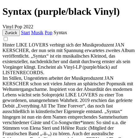
Syntax (purple/black Vinyl)
Vinyl
Pop
2022
Start
Musik
Pop
Syntax
Zurück
Hinter LIKE LOVERS verbirgt sich der Musikproduzent JAN
KERSCHER, der nun sein mit Spannung erwartetes zweites Album
veröffentlicht. „Syntax“ ist ein musikalisches Kleinod, das
existenzieller, nachdenklicher und damit durchweg ernster als sein
Vorgänger klingt. Erscheint als Vinyl-LP (purple/black) auf
LISTENRECORDS.
Im Stillen, Ungestörten arbeitet der Musikproduzent JAN
KERSCHER schon seit vielen Jahren an sphärischer Popmusik mit
Weltuntergangscharme. Inspiriert von der Absurdität des modernen
Lebens wächst sein Soloprojekt LIKE LOVERS zu einer Ton
gewordenen, unangenehmen Wahrheit. 2019 erschien das gefeierte
Debüt „Everything All The Time Forever“, das noch fast
ausschließlich in künstlerischer Eigenregie entstand. „Syntax“
hingegen ist nun ein dem Namen entsprechendes Sammelsurium
verschiedener Gäste und Co-Songwriter*innen: So sind u.a. die
Stimmen von Elena Steri und Hélène Ruzic (Mitglied der
Französchen Band „-ii-„) zu hören. Auch der australische