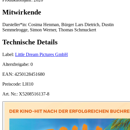
Mitwirkende
Darsteller*in:
Cosima Henman, Bürger Lars Dietrich, Dustin
Semmelrogge, Simon Werner, Thomas Schmuckert
Technische Details
Label:
Little Dream Pictures GmbH
Altersfreigabe:
0
EAN:
4250128451680
Preiscode:
LH10
Art. Nr.:
X5208516137-8