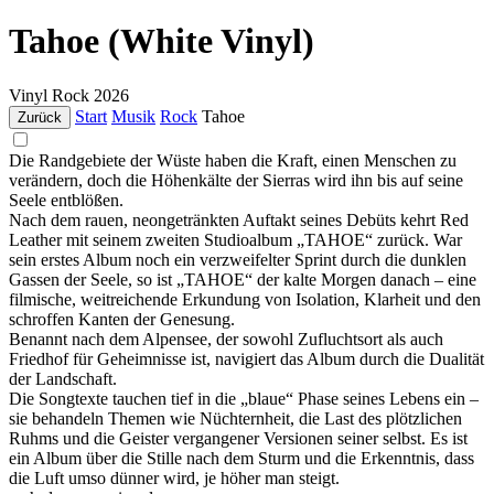
Tahoe (White Vinyl)
Vinyl
Rock
2026
Start
Musik
Rock
Tahoe
Zurück
Die Randgebiete der Wüste haben die Kraft, einen Menschen zu
verändern, doch die Höhenkälte der Sierras wird ihn bis auf seine
Seele entblößen.
Nach dem rauen, neongetränkten Auftakt seines Debüts kehrt Red
Leather mit seinem zweiten Studioalbum „TAHOE“ zurück. War
sein erstes Album noch ein verzweifelter Sprint durch die dunklen
Gassen der Seele, so ist „TAHOE“ der kalte Morgen danach – eine
filmische, weitreichende Erkundung von Isolation, Klarheit und den
schroffen Kanten der Genesung.
Benannt nach dem Alpensee, der sowohl Zufluchtsort als auch
Friedhof für Geheimnisse ist, navigiert das Album durch die Dualität
der Landschaft.
Die Songtexte tauchen tief in die „blaue“ Phase seines Lebens ein –
sie behandeln Themen wie Nüchternheit, die Last des plötzlichen
Ruhms und die Geister vergangener Versionen seiner selbst. Es ist
ein Album über die Stille nach dem Sturm und die Erkenntnis, dass
die Luft umso dünner wird, je höher man steigt.