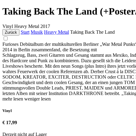
Taking Back The Land (+Poster
Vinyl
Heavy Metal
2017
Start
Musik
Heavy Metal
Taking Back The Land
Zurück
Furioses Debütalbum der multikulturellen Berliner „War Metal Pu
2014 in Berlin zusammenfand, die Besetzung mit
Schlagzeug, Bass, zwei Gitarren und Gesang stammt aus Mexiko, Indo
des Hardcore und Punk zu kombinieren. Dazu gesellt sich die Leidensc
Liveshows bescherte. Mit den neun Songs (plus Intro) ihres jetzt vor
wahres Feuerwerk der coolen Referenzen ab. Derber Crust á la DIS
SODOM, KREATOR, EXCITER, DESTRUCTION oder CELTIC FROST nie ver
Geschwindigkeit und dem coolen Gesang, der an einen jungen TOM A
stimmungsvollen Double Leads, PRIEST, MAIDEN und ARMORED SAINT 
letzten Alben mit seiner Institution DARKTHRONE betreibt. „Taking B
mehr lesen
weniger lesen
Vinyl
€ 17,99
Derzeit nicht auf Lager