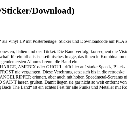
/Sticker/Download)
nks“ als Vinyl-LP mit Posterbeilage, Sticker und Downloadcode auf
nesien, Italien und der Türkei. Die Band verfolgt konsequent die Visi
haft für ein tribalistisch-ethnisches Image, das ihnen in Kombination 
liegenden ersten Albums brennt die Band ein
CHARGE, AMEBIX oder GHOUL trifft hier auf starke Speed-, Black- un
gangen. Diese Verehrung setzt sich bis in die retroeske, aber ni
NGELRIPPER erinnert, aber auch mit hohen Speedmetal-Screams nicht
lassen grüßen. Damit liegen sie gar nicht so weit entfernt von d
ack The Land“ ist ein echtes Fest für alle Punks und Metaller mit Ro