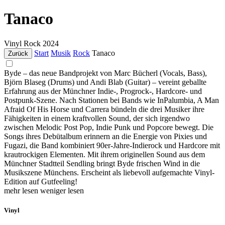
Tanaco
Vinyl
Rock
2024
Start
Musik
Rock
Tanaco
Zurück
Byde – das neue Bandprojekt von Marc Bücherl (Vocals, Bass),
Björn Blaseg (Drums) und Andi Blab (Guitar) – vereint geballte
Erfahrung aus der Münchner Indie-, Progrock-, Hardcore- und
Postpunk-Szene. Nach Stationen bei Bands wie InPalumbia, A Man
Afraid Of His Horse und Carrera bündeln die drei Musiker ihre
Fähigkeiten in einem kraftvollen Sound, der sich irgendwo
zwischen Melodic Post Pop, Indie Punk und Popcore bewegt. Die
Songs ihres Debütalbum erinnern an die Energie von Pixies und
Fugazi, die Band kombiniert 90er-Jahre-Indierock und Hardcore mit
krautrockigen Elementen. Mit ihrem originellen Sound aus dem
Münchner Stadtteil Sendling bringt Byde frischen Wind in die
Musikszene Münchens. Erscheint als liebevoll aufgemachte Vinyl-
Edition auf Gutfeeling!
mehr lesen
weniger lesen
Vinyl