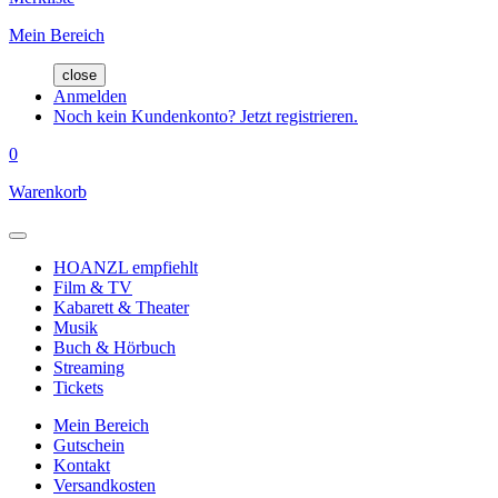
Mein Bereich
close
Anmelden
Noch kein Kundenkonto? Jetzt registrieren.
0
Warenkorb
HOANZL empfiehlt
Film & TV
Kabarett & Theater
Musik
Buch & Hörbuch
Streaming
Tickets
Mein Bereich
Gutschein
Kontakt
Versandkosten