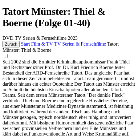
Tatort Münster: Thiel &
Boerne (Folge 01-40)
DVD
TV Serien & Fernsehfilme
2023
Start
Film & TV
TV Serien & Fernsehfilme
Tatort
Zurück
Münster: Thiel & Boerne
Seit 2002 sind die Ermittler Kriminalhauptkommissar Frank Thiel
und Rechtsmediziner Prof. Dr. Dr. Karl-Friedrich Boerne fester
Bestandteil der ARD-Fernsehreihe Tatort. Das ungleiche Paar hat
sich in dieser Zeit zum beliebtesten Tatort-Team gemausert – und ist
darüber hinaus ein echter Quotenhit: Der Tatort aus Münster erreicht
im Schnitt die höchsten Einschaltquoten aller aktuellen Tatort-
Teams. Seit dem ersten Münsteraner Tatort "Der dunkle Fleck"
verbindet Thiel und Boerne eine regelrechte Hassliebe: Der eine,
aus einer Münsteraner Mediziner-Dynastie stammend, ist feinsinnig
und kultiviert, während der andere, frisch aus Hamburg nach
Münster gezogen, typisch-norddeutsch eher ruhig und introvertiert
daherkommt. Mit bissigem Humor ermittelt das gegensätzliche Paar
zwischen provinziellen Verbrechern und der Elite Münsters und
klärt dabei auf unkonventionelle Art und Weise Kriminalfälle auf.