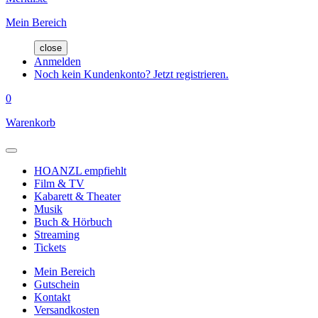
Mein Bereich
close
Anmelden
Noch kein Kundenkonto? Jetzt registrieren.
0
Warenkorb
HOANZL empfiehlt
Film & TV
Kabarett & Theater
Musik
Buch & Hörbuch
Streaming
Tickets
Mein Bereich
Gutschein
Kontakt
Versandkosten