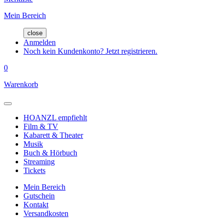
Mein Bereich
close
Anmelden
Noch kein Kundenkonto? Jetzt registrieren.
0
Warenkorb
HOANZL empfiehlt
Film & TV
Kabarett & Theater
Musik
Buch & Hörbuch
Streaming
Tickets
Mein Bereich
Gutschein
Kontakt
Versandkosten