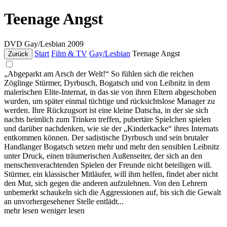
Teenage Angst
DVD
Gay/Lesbian
2009
Start
Film & TV
Gay/Lesbian
Teenage Angst
Zurück
„Abgeparkt am Arsch der Welt!“ So fühlen sich die reichen
Zöglinge Stürmer, Dyrbusch, Bogatsch und von Leibnitz in dem
malerischen Elite-Internat, in das sie von ihren Eltern abgeschoben
wurden, um später einmal tüchtige und rücksichtslose Manager zu
werden. Ihre Rückzugsort ist eine kleine Datscha, in der sie sich
nachts heimlich zum Trinken treffen, pubertäre Spielchen spielen
und darüber nachdenken, wie sie der „Kinderkacke“ ihres Internats
entkommen können. Der sadistische Dyrbusch und sein brutaler
Handlanger Bogatsch setzen mehr und mehr den sensiblen Leibnitz
unter Druck, einen träumerischen Außenseiter, der sich an den
menschenverachtenden Spielen der Freunde nicht beteiligen will.
Stürmer, ein klassischer Mitläufer, will ihm helfen, findet aber nicht
den Mut, sich gegen die anderen aufzulehnen. Von den Lehrern
unbemerkt schaukeln sich die Aggressionen auf, bis sich die Gewalt
an unvorhergesehener Stelle entlädt...
mehr lesen
weniger lesen