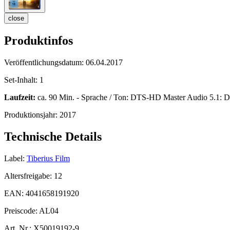
close
Produktinfos
Veröffentlichungsdatum:
06.04.2017
Set-Inhalt:
1
Laufzeit:
ca. 90 Min. - Sprache / Ton: DTS-HD Master Audio 5.1: Deu
Produktionsjahr:
2017
Technische Details
Label:
Tiberius Film
Altersfreigabe:
12
EAN:
4041658191920
Preiscode:
AL04
Art. Nr.:
X50019192-9