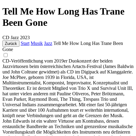
Tell Me How Long Has Trane
Been Gone
CD
Jazz
2023
Start
Musik
Jazz
Tell Me How Long Has Trane Been
Zurück
Gone
CD-Veröffentlichung vom 2019er Duokonzert der beiden
Jazzvirtuosen beim österreichischen Artacts-Festival (James Baldwin
und John Coltrane gewidmet) als CD im Digipack auf Klanggalerie.
Joe McPhee, geboren 1939 in Florida, USA, ist
Multiinstrumentalist, Komponist, Improvisator, Konzeptualist und
Theoretiker. Er ist derzeit Mitglied von Trio X und Survival Unit III,
hat unter vielen anderen mit Pauline Oliveros, Peter Brötzmann,
Evan Parker, Raymond Boni, The Thing, Trespass Trio und
Universal Indians zusammengearbeitet. Mit einer fast 50-jährigen
Karriere und über 100 Aufnahmen tourt er weiterhin international,
knüpft neue Verbindungen und geht an die Grenzen der Musik.
John Edwards ist ein wahrer Virtuose am Kontrabass, dessen
erstaunliche Bandbreite an Techniken und grenzenlose musikalische
Vorstellungskraft die Möglichkeiten des Instruments neu definieren