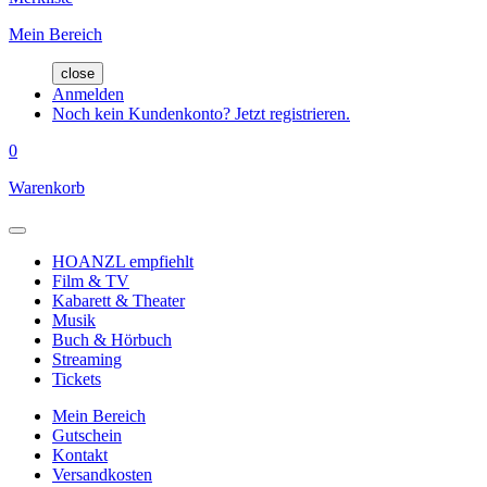
Mein Bereich
close
Anmelden
Noch kein Kundenkonto? Jetzt registrieren.
0
Warenkorb
HOANZL empfiehlt
Film & TV
Kabarett & Theater
Musik
Buch & Hörbuch
Streaming
Tickets
Mein Bereich
Gutschein
Kontakt
Versandkosten