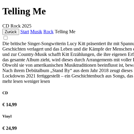
Telling Me
CD
Rock
2025
Start
Musik
Rock
Telling Me
Zurück
Die britische Singer-Songwriterin Lucy Kitt präsentiert ihr mit Spa
Geschichten verlagert und das Leben und die Kämpfe der Menschen ei
und zur Country-Musik schafft Kitt Erzählungen, die ihre eigenen Er
das gesamte Album zieht, wird dieses durch Arrangements mit voller
Obwohl sie von amerikanischen Musiktraditionen beeinflusst ist, bew
Nach ihrem Debütalbum „Stand By“ aus dem Jahr 2018 zeugt dieses n
Lockdowns 2021 fertiggestellt – ein Geschichtenbuch aus Songs, das 
mehr lesen
weniger lesen
CD
€ 14,99
Vinyl
€ 24,99