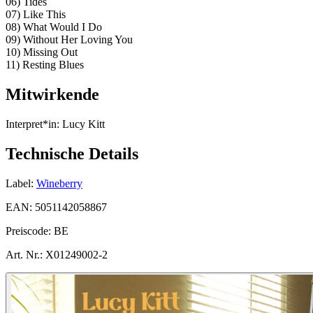
06) Tides
07) Like This
08) What Would I Do
09) Without Her Loving You
10) Missing Out
11) Resting Blues
Mitwirkende
Interpret*in:
Lucy Kitt
Technische Details
Label:
Wineberry
EAN:
5051142058867
Preiscode:
BE
Art. Nr.:
X01249002-2