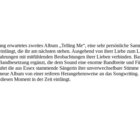
nnung erwartetes zweites Album „Telling Me“, eine sehr persönliche Sa
nfängt, die ihr am nächsten stehen. Ausgehend von ihrer Liebe zum L
fahrungen mit mitfühlenden Beobachtungen ihrer Lieben verbinden. Bas
 Bandbesetzung ergänzt, die dem Sound eine enorme Bandbreite und Fül
ahrt die aus Essex stammende Sängerin ihre unverwechselbare Stimme un
eue Album von einer reiferen Herangehensweise an das Songwriting. 
diesen Moment in der Zeit einfängt.