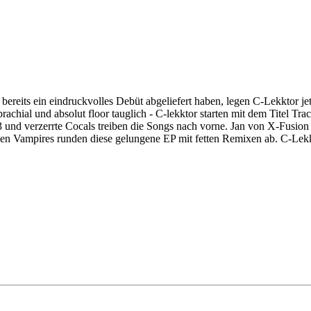
reits ein eindruckvolles Debüt abgeliefert haben, legen C-Lekktor je
rachial und absolut floor tauglich - C-lekktor starten mit dem Titel Tr
3 und verzerrte Cocals treiben die Songs nach vorne. Jan von X-Fusion
n Vampires runden diese gelungene EP mit fetten Remixen ab. C-Lekk