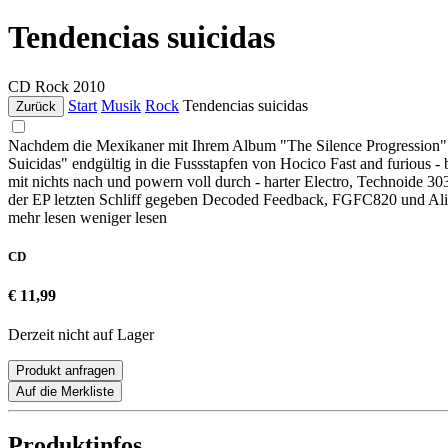
Tendencias suicidas
CD
Rock
2010
Start
Musik
Rock
Tendencias suicidas
Zurück
Nachdem die Mexikaner mit Ihrem Album "The Silence Progression" be
Suicidas" endgültig in die Fussstapfen von Hocico Fast and furious - b
mit nichts nach und powern voll durch - harter Electro, Technoide 30
der EP letzten Schliff gegeben Decoded Feedback, FGFC820 und Alie
mehr lesen
weniger lesen
CD
€ 11,99
Derzeit nicht auf Lager
Produkt anfragen
Auf die Merkliste
Produktinfos