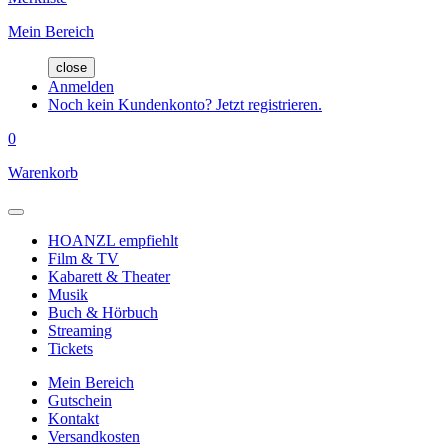
Mein Bereich
close
Anmelden
Noch kein Kundenkonto? Jetzt registrieren.
0
Warenkorb
HOANZL empfiehlt
Film & TV
Kabarett & Theater
Musik
Buch & Hörbuch
Streaming
Tickets
Mein Bereich
Gutschein
Kontakt
Versandkosten