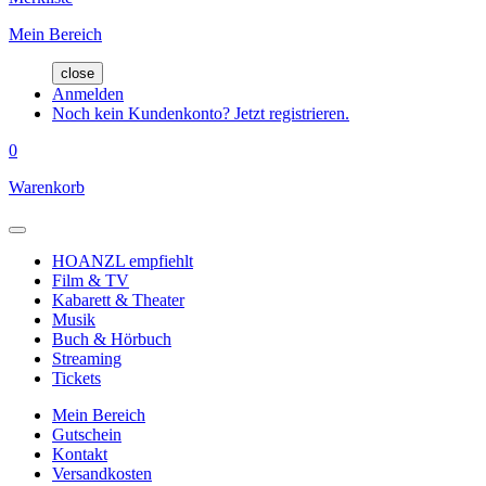
Mein Bereich
close
Anmelden
Noch kein Kundenkonto? Jetzt registrieren.
0
Warenkorb
HOANZL empfiehlt
Film & TV
Kabarett & Theater
Musik
Buch & Hörbuch
Streaming
Tickets
Mein Bereich
Gutschein
Kontakt
Versandkosten