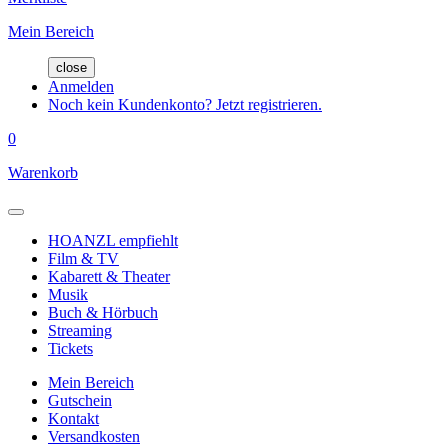
Mein Bereich
close
Anmelden
Noch kein Kundenkonto? Jetzt registrieren.
0
Warenkorb
HOANZL empfiehlt
Film & TV
Kabarett & Theater
Musik
Buch & Hörbuch
Streaming
Tickets
Mein Bereich
Gutschein
Kontakt
Versandkosten