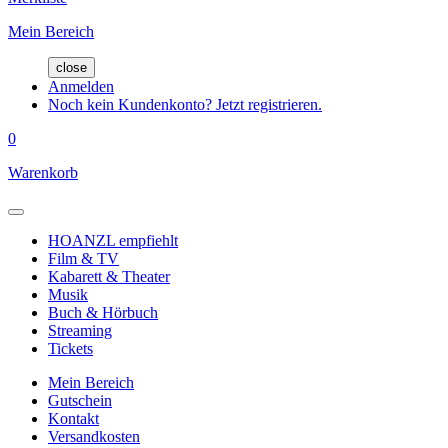
Mein Bereich
close
Anmelden
Noch kein Kundenkonto? Jetzt registrieren.
0
Warenkorb
HOANZL empfiehlt
Film & TV
Kabarett & Theater
Musik
Buch & Hörbuch
Streaming
Tickets
Mein Bereich
Gutschein
Kontakt
Versandkosten