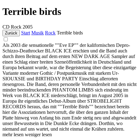
Terrible birds
CD
Rock
2005
Start
Musik
Rock
Terrible birds
Zurück
Als 2003 die sensationelle ""Eve EP"" der kalifornischen Depro-
Schizzo-Deathrocker BLACK ICE erschien und die Band auch
durch ihren Beitrag auf dem ersten NEW DARK AGE Sampler auf
einen Schlag einer breiten Szeneöffentlichkeit in Deutschland und
Europa bekannt wurde, war die Begeisterung über diese einzigartige
Variante moderner Gothic / Postpunkmusik mit starkem Ur-
SIOUXSIE und BIRTHDAY PARTY Einschlag allerorten
riesengross. Die Band, deren personelle Verbundenheit mit den nicht
minder beeindruckenden PHANTOM LIMBS sich eindeutig im
Werk von BLACK ICE niederschlägt, bringt im August 2005 in
Europa ihr eigentliches Debut-Album über STROBELIGHT
RECORDS heraus, das mit ""Terrible Birds"" bezeichnet bereits
hier die Assoziationen hervorruft, die über den ganzen Inhalt der
Platte hinweg von Anfang bis zum Ende stetig neu und abgewandelt
unser Bewusstsein in Die Dunkle Ecke drängen. Dorthin, wo
niemand auf uns wartet, und nicht einmal die Krähen zuhören.
mehr lesen
weniger lesen