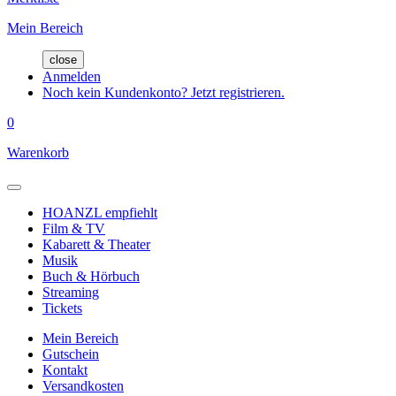
Mein Bereich
close
Anmelden
Noch kein Kundenkonto? Jetzt registrieren.
0
Warenkorb
HOANZL empfiehlt
Film & TV
Kabarett & Theater
Musik
Buch & Hörbuch
Streaming
Tickets
Mein Bereich
Gutschein
Kontakt
Versandkosten