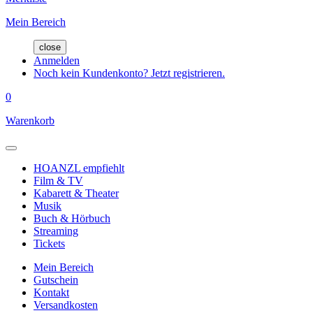
Mein Bereich
close
Anmelden
Noch kein Kundenkonto? Jetzt registrieren.
0
Warenkorb
HOANZL empfiehlt
Film & TV
Kabarett & Theater
Musik
Buch & Hörbuch
Streaming
Tickets
Mein Bereich
Gutschein
Kontakt
Versandkosten