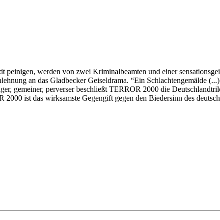
tadt peinigen, werden von zwei Kriminalbeamten und einer sensationsg
Anlehnung an das Gladbecker Geiseldrama. “Ein Schlachtengemälde (...)
liger, gemeiner, perverser beschließt TERROR 2000 die Deutschlandtril
OR 2000 ist das wirksamste Gegengift gegen den Biedersinn des deutsc