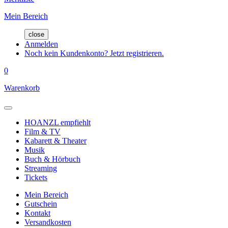
Mein Bereich
close
Anmelden
Noch kein Kundenkonto? Jetzt registrieren.
0
Warenkorb
HOANZL empfiehlt
Film & TV
Kabarett & Theater
Musik
Buch & Hörbuch
Streaming
Tickets
Mein Bereich
Gutschein
Kontakt
Versandkosten