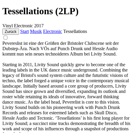
Tessellations (2LP)
Vinyl
Electronic
2017
Start
Musik
Electronic
Tessellations
Zurück
Pevereslist ist eine der Größen der Bristoler Clubscene seit der
Dubstep-Ära. Nach VÖs auf Punch Drunk und Hessle Audio
kommt nun sein neues technoideres Album bei Livity Sound.
Starting in 2011, Livity Sound quickly grew to become one of the
leading labels in the UK dance music underground. Combining the
legacy of Bristol's sound system culture and the futuristic visions of
techno, the label forged a unique voice in the contemporary musical
landscape. Initially based around a core group of producers, Livity
Sound has since grown and diversified, expanding its outlook and
roster while retaining its ideals of innovative, forward thinking
dance music. As the label head, Peverelist is core to this vision.
Livity Sound builds on his pioneering work with Punch Drunk
Records and releases for esteemed labels such as Skull Disco,
Hessle Audio and Tectonic. ‘Tessellations’ is his first long player for
Livity Sound; a succinct nine tracks demonstrating the breadth of his
work and scope of his influences through a snapshot of productions