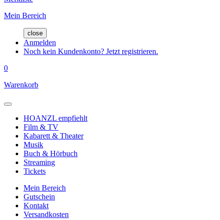
Mein Bereich
close
Anmelden
Noch kein Kundenkonto? Jetzt registrieren.
0
Warenkorb
HOANZL empfiehlt
Film & TV
Kabarett & Theater
Musik
Buch & Hörbuch
Streaming
Tickets
Mein Bereich
Gutschein
Kontakt
Versandkosten