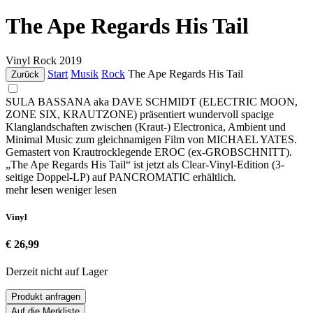
The Ape Regards His Tail
Vinyl
Rock
2019
Start
Musik
Rock
The Ape Regards His Tail
Zurück
SULA BASSANA aka DAVE SCHMIDT (ELECTRIC MOON,
ZONE SIX, KRAUTZONE) präsentiert wundervoll spacige
Klanglandschaften zwischen (Kraut-) Electronica, Ambient und
Minimal Music zum gleichnamigen Film von MICHAEL YATES.
Gemastert von Krautrocklegende EROC (ex-GROBSCHNITT).
„The Ape Regards His Tail“ ist jetzt als Clear-Vinyl-Edition (3-
seitige Doppel-LP) auf PANCROMATIC erhältlich.
mehr lesen
weniger lesen
Vinyl
€ 26,99
Derzeit nicht auf Lager
Produkt anfragen
Auf die Merkliste