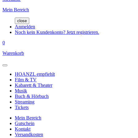
Mein Bereich
close
Anmelden
Noch kein Kundenkonto? Jetzt registrieren.
0
Warenkorb
HOANZL empfiehlt
Film & TV
Kabarett & Theater
Musik
Buch & Hörbuch
Streaming
Tickets
Mein Bereich
Gutschein
Kontakt
Versandkosten