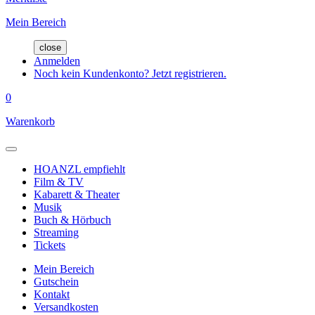
Mein Bereich
close
Anmelden
Noch kein Kundenkonto? Jetzt registrieren.
0
Warenkorb
HOANZL empfiehlt
Film & TV
Kabarett & Theater
Musik
Buch & Hörbuch
Streaming
Tickets
Mein Bereich
Gutschein
Kontakt
Versandkosten