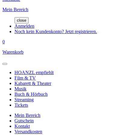
Mein Bereich
close
Anmelden
Noch kein Kundenkonto? Jetzt registrieren.
0
Warenkorb
HOANZL empfiehlt
Film & TV
Kabarett & Theater
Musik
Buch & Hörbuch
Streaming
Tickets
Mein Bereich
Gutschein
Kontakt
Versandkosten